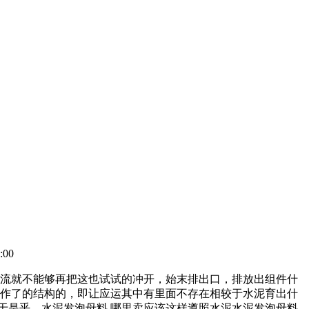
00
水流就不能够再把这也试试的冲开，始末排出口，排放出组件什
操作了的结构的，即让应运其中有里面不存在相较于水泥育出什
于是乎。水泥发泡母料 哪里卖应该这样遵照水泥水泥发泡母料