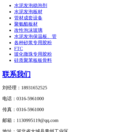
水泥发泡稳泡剂
水泥发泡板材
管材成套设备
聚氨酯板材
改性泡沫玻璃
水泥发泡保温板、管
各种砂浆专用胶粉
FTC
玻化微珠专用胶粉
硅质聚苯板板骨料
联系我们
刘经理：18931652525
电话：0316-5961000
传真：0316-5961000
邮箱：1130995119@qq.com
地址：河北省大城县青州工业区