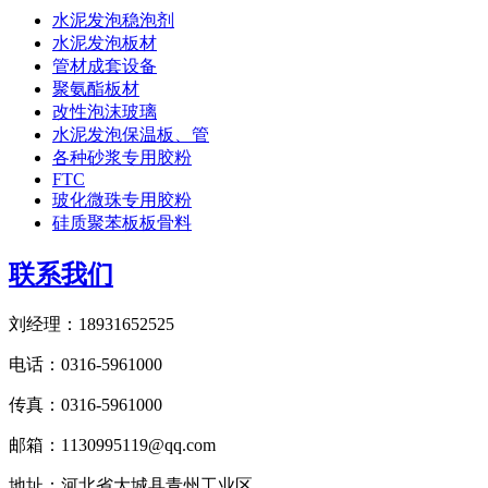
水泥发泡稳泡剂
水泥发泡板材
管材成套设备
聚氨酯板材
改性泡沫玻璃
水泥发泡保温板、管
各种砂浆专用胶粉
FTC
玻化微珠专用胶粉
硅质聚苯板板骨料
联系我们
刘经理：18931652525
电话：0316-5961000
传真：0316-5961000
邮箱：1130995119@qq.com
地址：河北省大城县青州工业区