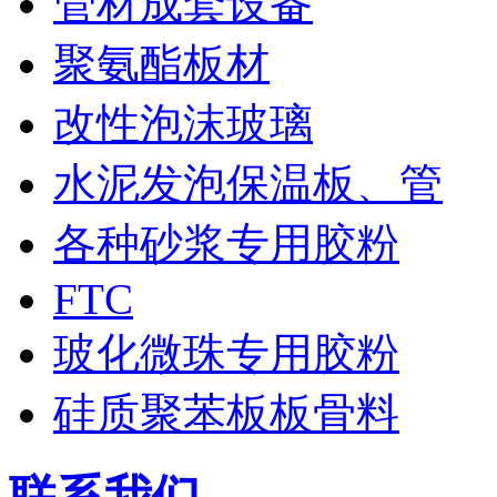
管材成套设备
聚氨酯板材
改性泡沫玻璃
水泥发泡保温板、管
各种砂浆专用胶粉
FTC
玻化微珠专用胶粉
硅质聚苯板板骨料