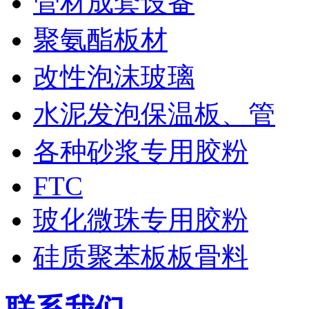
管材成套设备
聚氨酯板材
改性泡沫玻璃
水泥发泡保温板、管
各种砂浆专用胶粉
FTC
玻化微珠专用胶粉
硅质聚苯板板骨料