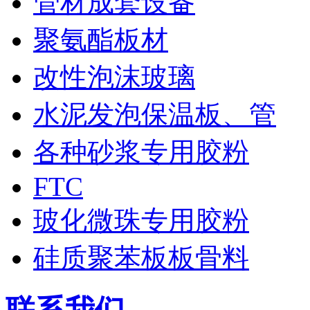
管材成套设备
聚氨酯板材
改性泡沫玻璃
水泥发泡保温板、管
各种砂浆专用胶粉
FTC
玻化微珠专用胶粉
硅质聚苯板板骨料